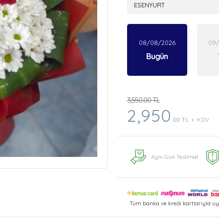
08/08/2026
09
Bugün
3,550.00 TL
2,950
.00 TL
+ KDV
Aynı Gün Teslimat
Tüm banka ve kredi kartlarıyla uy