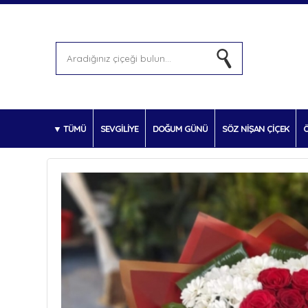
TÜMÜ
SEVGİLİYE
DOĞUM GÜNÜ
SÖZ NİŞAN ÇİÇEK
Ö