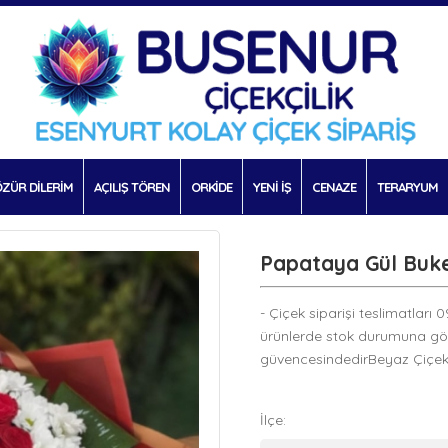
ZÜR DİLERİM
AÇILIŞ TÖREN
ORKİDE
YENİ İŞ
CENAZE
TERARYUM
Papataya Gül Buke
- Çiçek siparişi teslimatları 
ürünlerde stok durumuna göre f
güvencesindedirBeyaz Çiçekler
İlçe: