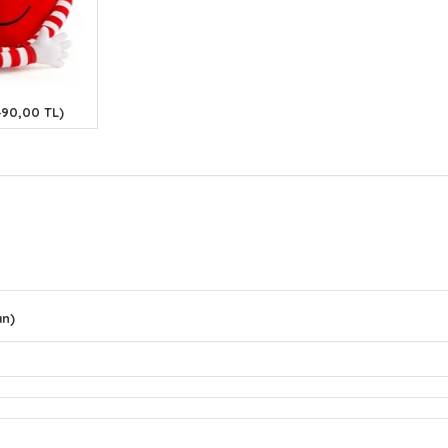
490,00 TL)
ın)