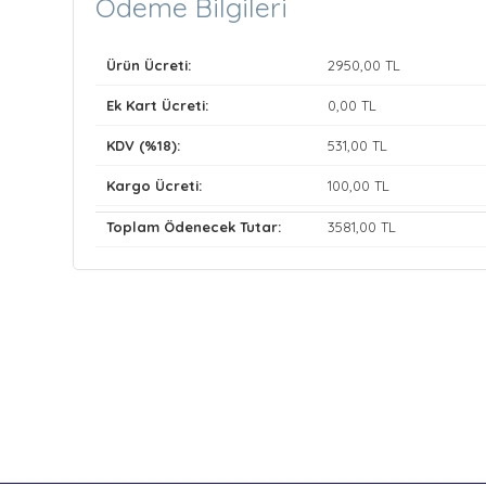
Ödeme Bilgileri
Ürün Ücreti:
2950
,00 TL
Ek Kart Ücreti:
0
,00 TL
KDV (%18):
531
,00 TL
Kargo Ücreti:
100
,00 TL
Toplam Ödenecek Tutar:
3581
,00 TL