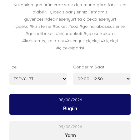
Kullanılan yan ürünlerde stok durumuna göre farklılıklar
olabilir.- Çiçek siparişleriniz Firmamız
güvencesindedir.esenyurt ta çiçekçi esenyurt
çiçekçi#kızisteme #buket #söz #gelinarabasısüsleme
#gelinelibuketi #nişanbuketi #çiçekçikokata
#kızistemeçikolatası #esenyurtçiçekçi #çiçekçi
#çiçeksiparişi
İlçe:
Gönderim Saati:
08/08/2026
Bugün
09/08/2026
Yarın