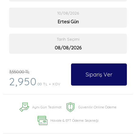
10/08/2026
Ertesi Gün
Tarih Seçimi
3,550.00 TL
Sipariş Ver
2,950
.00 TL
+ KDV
Aynı Gün Teslimat
Güvenilir Online Ödeme
Havale & EFT Ödeme Seçeneği